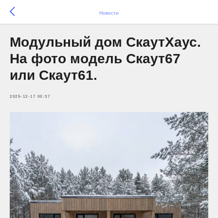
Новости
Модульный дом СкаутХаус.
На фото модель Скаут67
или Скаут61.
2025-12-17 00:37