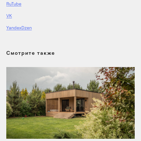
RuTube
VK
YandexDzen
Смотрите также