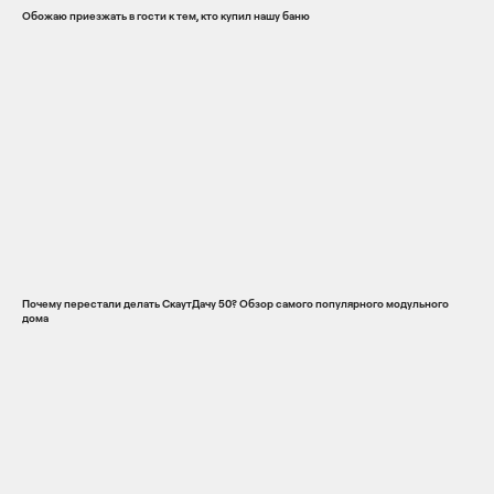
Обожаю приезжать в гости к тем, кто купил нашу баню
Почему перестали делать СкаутДачу 50? Обзор самого популярного модульного
дома