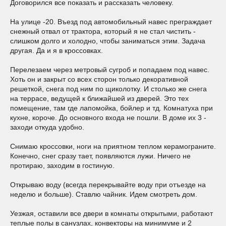
Договорился все показать и рассказать человеку.
На улице -20. Въезд под автомобильный навес преграждает
снежный отвал от трактора, который я не стал чистить -
слишком долго и холодно, чтобы заниматься этим. Задача
другая. Да и я в кроссовках.
Перелезаем через метровый сугроб и попадаем под навес.
Хоть он и закрыт со всех сторон только декоративной
решеткой, снега под ним по щиколотку. И столько же снега
на террасе, ведущей к ближайшей из дверей. Это тех
помещение, там где лапомойка, бойлер и тд. Комнатуха при
кухне, короче. До основного входа не пошли. В доме их 3 -
заходи откуда удобно.
Снимаю кроссовки, ноги на приятном теплом керамограните.
Конечно, снег сразу тает, появляются лужи. Ничего не
протираю, заходим в гостиную.
Открываю воду (всегда перекрывайте воду при отъезде на
неделю и больше). Ставлю чайник. Идем смотреть дом.
Уезжая, оставили все двери в комнаты открытыми, работают
теплые полы в санузлах, конвекторы на минимуме и 2