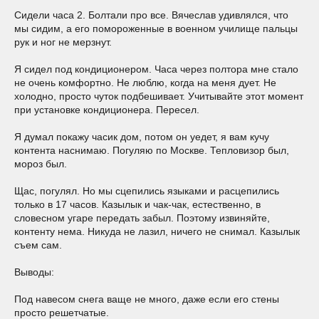
Сидели часа 2. Болтали про все. Вячеслав удивлялся, что
мы сидим, а его помороженные в военном училище пальцы
рук и ног не мерзнут.
Я сидел под кондиционером. Часа через полтора мне стало
не очень комфортно. Не люблю, когда на меня дует. Не
холодно, просто чуток подбешивает. Учитывайте этот момент
при установке кондиционера. Пересел.
Я думал покажу часик дом, потом он уедет, я вам кучу
контента наснимаю. Погуляю по Москве. Тепловизор был,
мороз был.
Щас, погулял. Но мы сцепились языками и расцепились
только в 17 часов. Казылык и чак-чак, естественно, в
словесном угаре передать забыл. Поэтому извиняйте,
контенту нема. Никуда не лазил, ничего не снимал. Казылык
съем сам.
Выводы:
Под навесом снега ваще не много, даже если его стены
просто решетчатые.